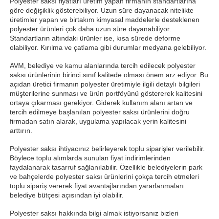
Polyester saksı fiyatları üretim yapan firmanın standartlarına
göre değişiklik gösterebiliyor. Uzun süre dayanacak nitelikte
üretimler yapan ve birtakım kimyasal maddelerle desteklenen
polyester ürünleri çok daha uzun süre dayanabiliyor.
Standartların altındaki ürünler ise, kısa sürede deforme
olabiliyor. Kırılma ve çatlama gibi durumlar medyana gelebiliyor.
AVM, belediye ve kamu alanlarında tercih edilecek polyester
saksı ürünlerinin birinci sınıf kalitede olması önem arz ediyor. Bu
açıdan üretici firmanın polyester üretimiyle ilgili detaylı bilgileri
müşterilerine sunması ve ürün portföyünü göstererek kalitesini
ortaya çıkarması gerekiyor. Giderek kullanım alanı artan ve
tercih edilmeye başlanılan polyester saksı ürünlerini doğru
firmadan satın alarak, uygulama yapılacak yerin kalitesini
arttırın.
Polyester saksı ihtiyacınız belirleyerek toplu siparişler verilebilir.
Böylece toplu alımlarda sunulan fiyat indirimlerinden
faydalanarak tasarruf sağlanılabilir. Özellikle belediyelerin park
ve bahçelerde polyester saksı ürünlerini çokça tercih etmeleri
toplu sipariş vererek fiyat avantajlarından yararlanmaları
belediye bütçesi açısından iyi olabilir.
Polyester saksı hakkında bilgi almak istiyorsanız bizleri