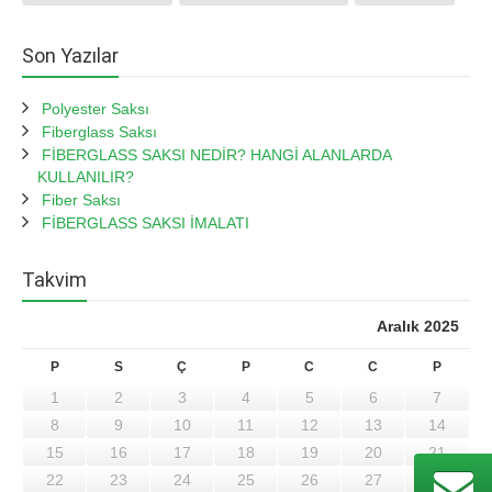
Son Yazılar
Polyester Saksı
Fiberglass Saksı
FİBERGLASS SAKSI NEDİR? HANGİ ALANLARDA
KULLANILIR?
Fiber Saksı
FİBERGLASS SAKSI İMALATI
Takvim
Aralık 2025
P
S
Ç
P
C
C
P
1
2
3
4
5
6
7
8
9
10
11
12
13
14
15
16
17
18
19
20
21
22
23
24
25
26
27
28