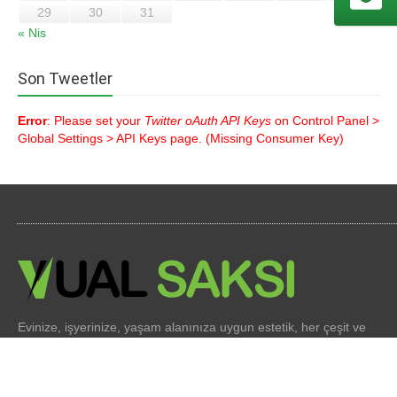
29
30
31
« Nis
Son Tweetler
Error
: Please set your
Twitter oAuth API Keys
on Control Panel >
Global Settings > API Keys page. (Missing Consumer Key)
Evinize, işyerinize, yaşam alanınıza uygun estetik, her çeşit ve
her boyutta saksı çeşitleri imalatı yapıyoruz. Sürekli değişen
mimari dekorasyon fikirlerine uygun saksı çeşitleri ile hizmet
veriyoruz.