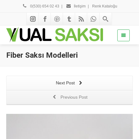
0(530) 654 02 43
|
İletişim
|
Renk Kataloğu
Fiber Saksı Modelleri
Next Post
Previous Post