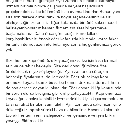
müşterimiz haline gelmiştir. Aynı zamanda birçok dekorasyon
uzmanı bizimle birlikte çalışmakta ve yeni başladıkları
projelerindeki saksı bölümünü bize ayırmaktadırlar. Bunun yanı
sıra son derece güzel renk ve boyut seçeneklerimiz ile sizi
etkileyeceğimize eminiz. Eğer kafanızda bir türlü saksı modeli
belirleyemiyorsanız hemen firmamızın sitesini gezmeye
başlamalısınız. Daha önce görmediğiniz modellerle
karşılaşabilirsiniz. Ancak eğer kafanızda bir model varsa fakat
bir türlü internet üzerinde bulamıyorsanız hiç gerilmenize gerek
yok.
Bize hemen kapı önünüze koyacağınız saksı için kısa bir mail
atın ve cevabını bekleyin. Size geri döndüğümüzde özel
üretebilecek miyiz söyleyeceğiz. Aynı zamanda süreçten
bahsedip fiyatlarımızı da ileteceğiz. Eğer bir saksıyı kapı
önünüze koyacaksanız bu saksı hemen dekoratif durmalı hem
de son derece dayanıklı olmalıdır. Eğer dayanıklılığı konusunda
bir sorun olursa bildiğiniz gibi kırılıp çatlayacaktır. Kapı önünüze
koyacağınız saksı kesinlikle içerisindeki bitkiyi sıkıştırmamalı tam
tersine rahat bir alan sunmalıdır. Aynı zamanda saksınızın içine
dökeceğiniz toprak sürekli hava alabilmelidir. Havasız kalan bir
toprak her gün verimsizleşecektir ve içerisinde yetişen bitkiyi
yavaşça öldürecektir.