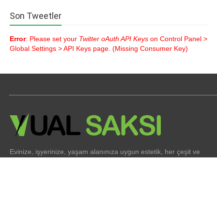
Son Tweetler
Error
: Please set your
Twitter oAuth API Keys
on Control Panel >
Global Settings > API Keys page. (Missing Consumer Key)
Evinize, işyerinize, yaşam alanınıza uygun estetik, her çeşit ve
her boyutta saksı çeşitleri imalatı yapıyoruz. Sürekli değişen
mimari dekorasyon fikirlerine uygun saksı çeşitleri ile hizmet
veriyoruz.