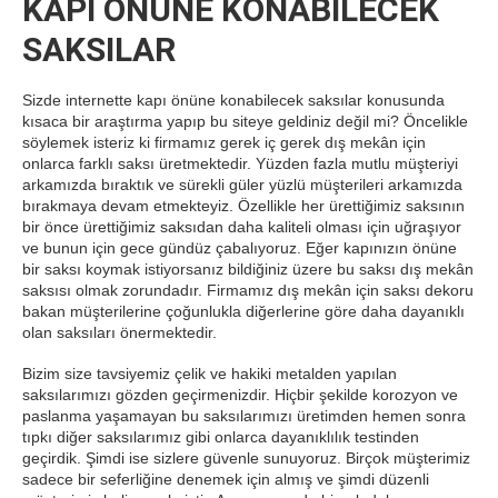
KAPI ÖNÜNE KONABİLECEK
SAKSILAR
Sizde internette kapı önüne konabilecek saksılar konusunda
kısaca bir araştırma yapıp bu siteye geldiniz değil mi? Öncelikle
söylemek isteriz ki firmamız gerek iç gerek dış mekân için
onlarca farklı saksı üretmektedir. Yüzden fazla mutlu müşteriyi
arkamızda bıraktık ve sürekli güler yüzlü müşterileri arkamızda
bırakmaya devam etmekteyiz. Özellikle her ürettiğimiz saksının
bir önce ürettiğimiz saksıdan daha kaliteli olması için uğraşıyor
ve bunun için gece gündüz çabalıyoruz. Eğer kapınızın önüne
bir saksı koymak istiyorsanız bildiğiniz üzere bu saksı dış mekân
saksısı olmak zorundadır. Firmamız dış mekân için saksı dekoru
bakan müşterilerine çoğunlukla diğerlerine göre daha dayanıklı
olan saksıları önermektedir.
Bizim size tavsiyemiz çelik ve hakiki metalden yapılan
saksılarımızı gözden geçirmenizdir. Hiçbir şekilde korozyon ve
paslanma yaşamayan bu saksılarımızı üretimden hemen sonra
tıpkı diğer saksılarımız gibi onlarca dayanıklılık testinden
geçirdik. Şimdi ise sizlere güvenle sunuyoruz. Birçok müşterimiz
sadece bir seferliğine denemek için almış ve şimdi düzenli