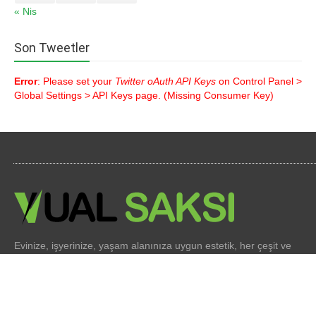
« Nis
Son Tweetler
Error
: Please set your
Twitter oAuth API Keys
on Control Panel >
Global Settings > API Keys page. (Missing Consumer Key)
Evinize, işyerinize, yaşam alanınıza uygun estetik, her çeşit ve
her boyutta saksı çeşitleri imalatı yapıyoruz. Sürekli değişen
mimari dekorasyon fikirlerine uygun saksı çeşitleri ile hizmet
veriyoruz.