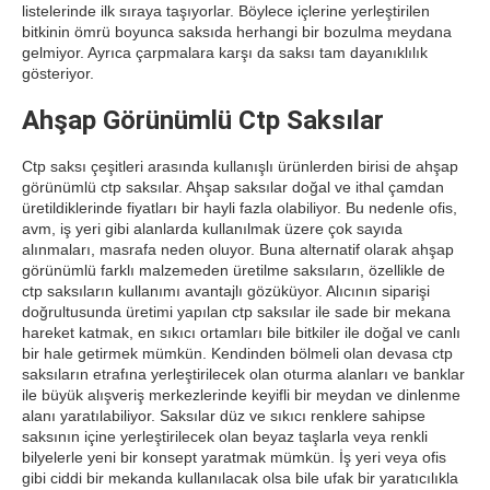
listelerinde ilk sıraya taşıyorlar. Böylece içlerine yerleştirilen
bitkinin ömrü boyunca saksıda herhangi bir bozulma meydana
gelmiyor. Ayrıca çarpmalara karşı da saksı tam dayanıklılık
gösteriyor.
Ahşap Görünümlü Ctp Saksılar
Ctp saksı çeşitleri arasında kullanışlı ürünlerden birisi de ahşap
görünümlü ctp saksılar. Ahşap saksılar doğal ve ithal çamdan
üretildiklerinde fiyatları bir hayli fazla olabiliyor. Bu nedenle ofis,
avm, iş yeri gibi alanlarda kullanılmak üzere çok sayıda
alınmaları, masrafa neden oluyor. Buna alternatif olarak ahşap
görünümlü farklı malzemeden üretilme saksıların, özellikle de
ctp saksıların kullanımı avantajlı gözüküyor. Alıcının siparişi
doğrultusunda üretimi yapılan ctp saksılar ile sade bir mekana
hareket katmak, en sıkıcı ortamları bile bitkiler ile doğal ve canlı
bir hale getirmek mümkün. Kendinden bölmeli olan devasa ctp
saksıların etrafına yerleştirilecek olan oturma alanları ve banklar
ile büyük alışveriş merkezlerinde keyifli bir meydan ve dinlenme
alanı yaratılabiliyor. Saksılar düz ve sıkıcı renklere sahipse
saksının içine yerleştirilecek olan beyaz taşlarla veya renkli
bilyelerle yeni bir konsept yaratmak mümkün. İş yeri veya ofis
gibi ciddi bir mekanda kullanılacak olsa bile ufak bir yaratıcılıkla