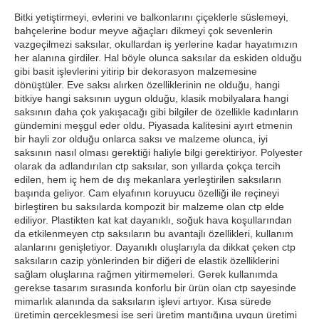
Bitki yetiştirmeyi, evlerini ve balkonlarını çiçeklerle süslemeyi,
bahçelerine bodur meyve ağaçları dikmeyi çok sevenlerin
vazgeçilmezi saksılar, okullardan iş yerlerine kadar hayatımızın
her alanına girdiler. Hal böyle olunca saksılar da eskiden olduğu
gibi basit işlevlerini yitirip bir dekorasyon malzemesine
dönüştüler. Eve saksı alırken özelliklerinin ne olduğu, hangi
bitkiye hangi saksının uygun olduğu, klasik mobilyalara hangi
saksının daha çok yakışacağı gibi bilgiler de özellikle kadınların
gündemini meşgul eder oldu. Piyasada kalitesini ayırt etmenin
bir hayli zor olduğu onlarca saksı ve malzeme olunca, iyi
saksının nasıl olması gerektiği haliyle bilgi gerektiriyor. Polyester
olarak da adlandırılan ctp saksılar, son yıllarda çokça tercih
edilen, hem iç hem de dış mekanlara yerleştirilen saksıların
başında geliyor. Cam elyafının koruyucu özelliği ile reçineyi
birleştiren bu saksılarda kompozit bir malzeme olan ctp elde
ediliyor. Plastikten kat kat dayanıklı, soğuk hava koşullarından
da etkilenmeyen ctp saksıların bu avantajlı özellikleri, kullanım
alanlarını genişletiyor. Dayanıklı oluşlarıyla da dikkat çeken ctp
saksıların cazip yönlerinden bir diğeri de elastik özelliklerini
sağlam oluşlarına rağmen yitirmemeleri. Gerek kullanımda
gerekse tasarım sırasında konforlu bir ürün olan ctp sayesinde
mimarlık alanında da saksıların işlevi artıyor. Kısa sürede
üretimin gerçekleşmesi ise seri üretim mantığına uygun üretimi