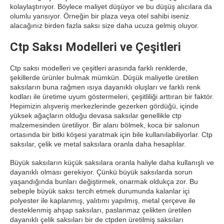
kolaylaştırıyor. Böylece maliyet düşüyor ve bu düşüş alıcılara da
olumlu yansıyor. Örneğin bir plaza veya otel sahibi iseniz
alacağınız birden fazla saksı size daha ucuza gelmiş oluyor.
Ctp Saksı Modelleri ve Çeşitleri
Ctp saksı modelleri ve çeşitleri arasında farklı renklerde,
şekillerde ürünler bulmak mümkün. Düşük maliyetle üretilen
saksıların buna rağmen ısıya dayanıklı oluşları ve farklı renk
kodları ile üretime uyum göstermeleri, çeşitliliği arttıran bir faktör.
Hepimizin alışveriş merkezlerinde gezerken gördüğü, içinde
yüksek ağaçların olduğu devasa saksılar genellikle ctp
malzemesinden üretiliyor. Bir alanı bölmek, koca bir salonun
ortasında bir bitki köşesi yaratmak için bile kullanılabiliyorlar. Ctp
saksılar, çelik ve metal saksılara oranla daha hesaplılar.
Büyük saksıların küçük saksılara oranla haliyle daha kullanışlı ve
dayanıklı olması gerekiyor. Çünkü büyük saksılarda sorun
yaşandığında bunları değiştirmek, onarmak oldukça zor. Bu
sebeple büyük saksı tercih etmek durumunda kalanlar içi
polyester ile kaplanmış, yalıtımı yapılmış, metal çerçeve ile
desteklenmiş ahşap saksıları, paslanmaz çelikten üretilen
dayanıklı çelik saksıları bir de ctpden üretilmiş saksıları