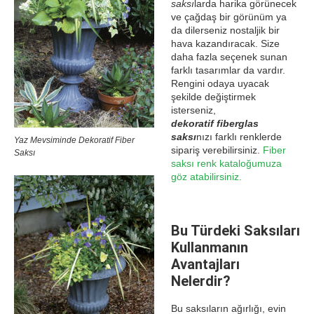
saksı
larda harika görünecek
ve çağdaş bir görünüm ya
da dilerseniz nostaljik bir
hava kazandıracak. Size
daha fazla seçenek sunan
farklı tasarımlar da vardır.
Rengini odaya uyacak
şekilde değiştirmek
isterseniz,
dekoratif fiberglas
saksı
nızı farklı renklerde
Yaz Mevsiminde Dekoratif Fiber
sipariş verebilirsiniz.
Fiber
Saksı
saksı renk kataloğumuza
göz atabilirsiniz.
Bu Türdeki Saksıları
Kullanmanın
Avantajları
Nelerdir?
Bu saksıların ağırlığı, evin