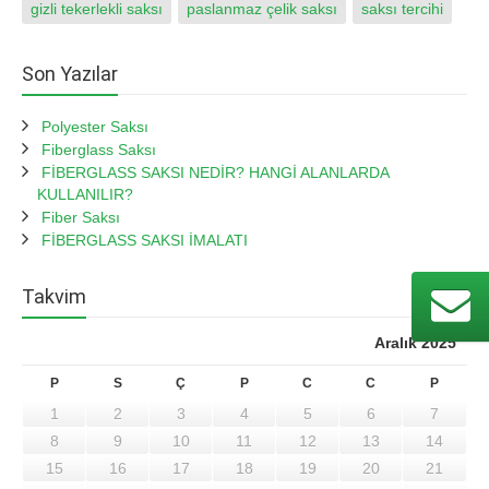
gizli tekerlekli saksı
paslanmaz çelik saksı
saksı tercihi
Son Yazılar
Polyester Saksı
Fiberglass Saksı
FİBERGLASS SAKSI NEDİR? HANGİ ALANLARDA
KULLANILIR?
Fiber Saksı
FİBERGLASS SAKSI İMALATI
Takvim
Aralık 2025
P
S
Ç
P
C
C
P
1
2
3
4
5
6
7
8
9
10
11
12
13
14
15
16
17
18
19
20
21