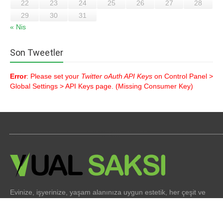
22
23
24
25
26
27
28
29
30
31
« Nis
Son Tweetler
Error
: Please set your
Twitter oAuth API Keys
on Control Panel >
Global Settings > API Keys page. (Missing Consumer Key)
Evinize, işyerinize, yaşam alanınıza uygun estetik, her çeşit ve
her boyutta saksı çeşitleri imalatı yapıyoruz. Sürekli değişen
mimari dekorasyon fikirlerine uygun saksı çeşitleri ile hizmet
veriyoruz.