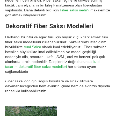
nedenlerinden birisidir. Fiber saksı reçine ile takviye edilmiş
küçük cam elyafların bir bileşik malzemesi olan fiberglastan
yapılmıştır. Daha detaylı bilgi için
Fiber saksı nedir?
makalemize
göz atmak isteyebilirsiniz.
Dekoratif Fiber Saksı Modelleri
Herhangi bir bitki ve ağaç türü için büyük küçük fark etmez tüm
fiber saksı modellerini kullanabilirsiniz. Saksılarınızı istediğiniz
büyüklükte
Vual Saksı
olarak imal edebiliyoruz. Fiber saksılar
istenilen büyüklükte imal edilebilmesi ve model çeşitliliği
nedeniyle ofis, restoran , kafe , AVM , otel ve benzeri pek çok
alanlarda tercih nedenidir. Talepleriniz doğrultusunda
özel
tasarım dekoratif fiber saksı modelleri
her ortama uyum
sağlamaktadır
Fiber saksı
don gibi soğuk koşullara ve sıcak iklimlere
dayanabileceğinden hem evinizin içinde hem de evinizin dışında
rahatlıkla kullanabilirsiniz.