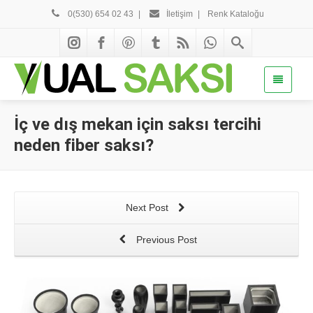
0(530) 654 02 43
|
İletişim
|
Renk Kataloğu
İç ve dış mekan için saksı tercihi
neden fiber saksı?
Next Post
Previous Post