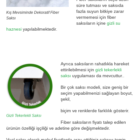
süre tutması ve saksıda
fazla suyun bitkiye zarar
Kış Mevsiminde Dekoratif Fiber
vermemesi için fiber
Saksı
saksıların içine
gizli su
haznesi
yapılabilmektedir.
Ayrıca saksıların rahatlıkla hareket
ettirilebilmesi için
gizli tekerlekli
saksı
uygulaması da mevcuttur..
Bir çok saksı modeli, size geniş bir
seçim yapabilmenizi sağlayan boyut,
şekil,
biçim ve renklerde farklılık gösterir.
Gizli Tekerlekli Saksı
Fiber saksıların fiyatı talep edilen
ürünün özelliği işçiliği ve adetine göre değişmektedir.
Vual saksı olarak makul fiyatlarda arzu ettiğiniz saksıyı temin