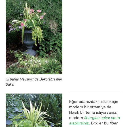
ilk bahar Mevsiminde Dekoratif Fiber
Saksı
Eğer odanızdaki bitkiler için
modern bir ortam ya da
klasik bir tema istiyorsanız,
modern
fiberglas saksı
satın
alabilirsiniz
. Bitkiler bu
fiber