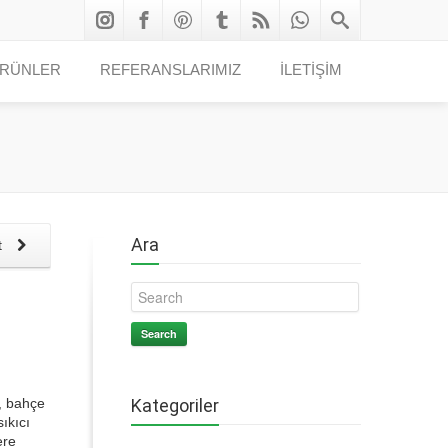
RÜNLER
REFERANSLARIMIZ
İLETİŞİM
Ara
t
Search
l, bahçe
Kategoriler
sıkıcı
ere