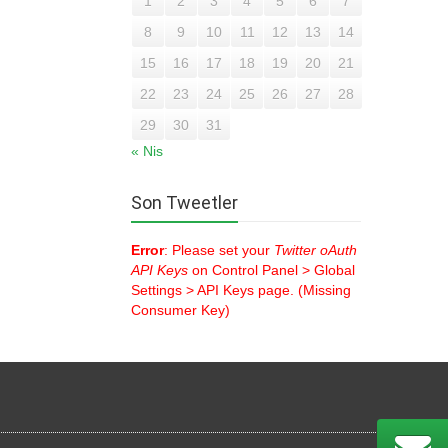
1
2
3
4
5
6
7
8
9
10
11
12
13
14
15
16
17
18
19
20
21
22
23
24
25
26
27
28
29
30
31
« Nis
Son Tweetler
Error
: Please set your
Twitter oAuth
API Keys
on Control Panel > Global
Settings > API Keys page. (Missing
Consumer Key)