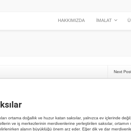
HAKKIMIZDA
İMALAT
Ü
Next Pos
ksılar
kları ortama doğallık ve huzur katan saksılar, yalnızca ev içlerinde deği
ellerin ve iş merkezlerinin merdivenlerine yerleştirilen saksılar, ortamın 
lirlenirken alanın büyüklüğü önem arz eder. Eğer dik ve dar merdivenl