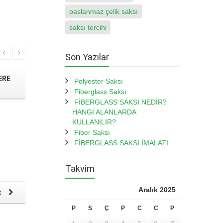
paslanmaz çelik saksı
saksı tercihi
Read More
Son Yazılar
ERE
Polyester Saksı
Fiberglass Saksı
FİBERGLASS SAKSI NEDİR?
HANGİ ALANLARDA
KULLANILIR?
Fiber Saksı
FİBERGLASS SAKSI İMALATI
Özel tasarım dekoratif fiber saksı
Fibe
Modelleri
Takvim
Aralık 2025
t
P
S
Ç
P
C
C
P