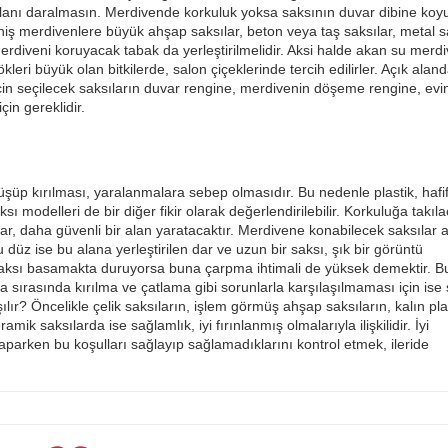
 alanı daralmasın. Merdivende korkuluk yoksa saksının duvar dibine koy
geniş merdivenlere büyük ahşap saksılar, beton veya taş saksılar, metal s
ka merdiveni koruyacak tabak da yerleştirilmelidir. Aksi halde akan su merd
ökleri büyük olan bitkilerde, salon çiçeklerinde tercih edilirler. Açık aland
r için seçilecek saksıların duvar rengine, merdivenin döşeme rengine, evi
in gereklidir.
şüp kırılması, yaralanmalara sebep olmasıdır. Bu nedenle plastik, hafi
ı modelleri de bir diğer fikir olarak değerlendirilebilir. Korkuluğa takıl
r, daha güvenli bir alan yaratacaktır. Merdivene konabilecek saksılar 
 düz ise bu alana yerleştirilen dar ve uzun bir saksı, şık bir görüntü
 saksı basamakta duruyorsa buna çarpma ihtimali de yüksek demektir. B
a sırasında kırılma ve çatlama gibi sorunlarla karşılaşılmaması için ise
şılır? Öncelikle çelik saksıların, işlem görmüş ahşap saksıların, kalın pla
ik saksılarda ise sağlamlık, iyi fırınlanmış olmalarıyla ilişkilidir. İyi
yaparken bu koşulları sağlayıp sağlamadıklarını kontrol etmek, ileride