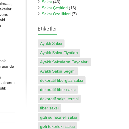
Saksı
(43)
ulması,
Saksı Çeşitleri
(16)
aksılar
Saksı Özellikleri
(7)
ivene
aki
n
Etiketler
Ayaklı Saksı
Ayaklı Saksı Fiyatları
f
acak
Ayaklı Saksıların Faydaları
arasında
Ayaklı Saksı Seçimi
u
dekoratif fiberglas saksı
 saksının
stik
dekoratif fiber saksı
dekoratif saksı tercihi
fiber saksı
gizli su hazneli saksı
gizli tekerlekli saksı