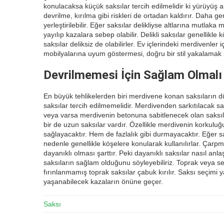
konulacaksa küçük saksılar tercih edilmelidir ki yürüyüş
devrilme, kırılma gibi riskleri de ortadan kaldırır. Daha 
yerleştirilebilir. Eğer saksılar delikliyse altlarına mutla
yayılıp kazalara sebep olabilir. Delikli saksılar genellikle k
saksılar deliksiz de olabilirler. Ev içlerindeki merdivenle
mobilyalarına uyum göstermesi, doğru bir stil yakalamak iç
Devrilmemesi İçin Sağlam Olmalı
En büyük tehlikelerden biri merdivene konan saksıların dü
saksılar tercih edilmemelidir. Merdivenden sarkıtılacak saks
veya varsa merdivenin betonuna sabitlenecek olan saksıla
bir de uzun saksılar vardır. Özellikle merdivenin korkuluğu
sağlayacaktır. Hem de fazlalık gibi durmayacaktır. Eğer
nedenle genellikle köşelere konularak kullanılırlar. Çarpm
dayanıklı olması şarttır. Peki dayanıklı saksılar nasıl anla
saksıların sağlam olduğunu söyleyebiliriz. Toprak veya seram
fırınlanmamış toprak saksılar çabuk kırılır. Saksı seçimi 
yaşanabilecek kazaların önüne geçer.
Saksı